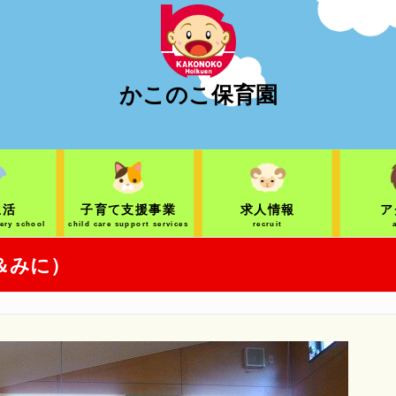
かこのこ保育園
生活
子育て支援事業
求人情報
ア
sery school
child care support services
recruit
＆みに）