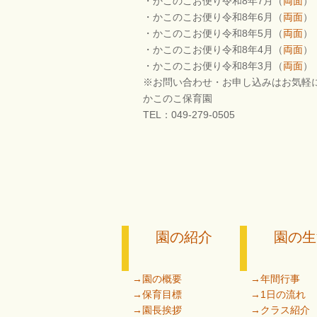
・かこのこお便り令和8年7月（
両面
）
・かこのこお便り令和8年6月（
両面
）
・かこのこお便り令和8年5月（
両面
）
・かこのこお便り令和8年4月（
両面
）
・かこのこお便り令和8年3月（
両面
）
※お問い合わせ・お申し込みはお気軽
かこのこ保育園
TEL：049-279-0505
園の紹介
園の生
→園の概要
→年間行事
→保育目標
→1日の流れ
→園長挨拶
→クラス紹介