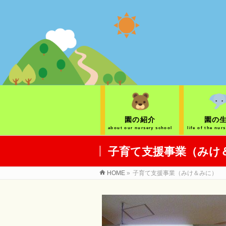
園の紹介
園の
about our nursery school
life of the nur
子育て支援事業（みけ
HOME
»
子育て支援事業（みけ＆みに）