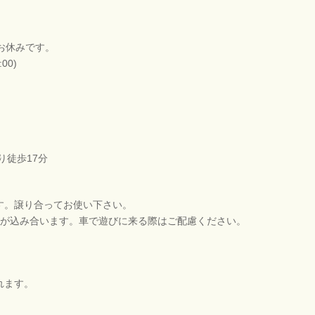
はお休みです。
00)
り徒歩17分
す。譲り合ってお使い下さい。
場が込み合います。車で遊びに来る際はご配慮ください。
れます。