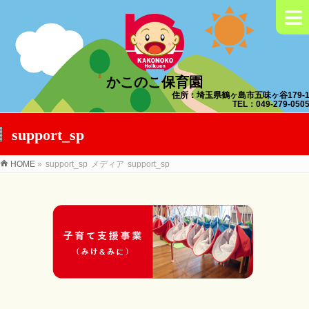
≡
かこのこ保育園
住所：埼玉県鶴ヶ島市五味ヶ谷179-
TEL：049-279-050
support_sp
HOME
»
support_sp
メディア
support_sp