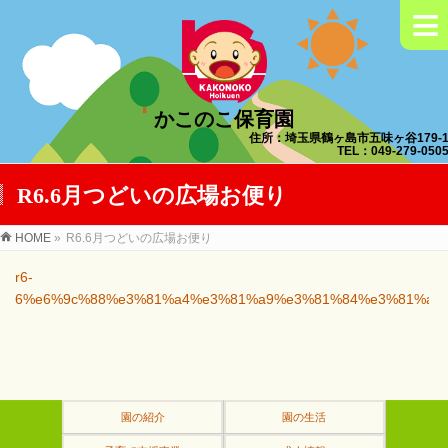
≡
かこのこ保育園
住所：埼玉県鶴ヶ島市五味ヶ谷179-
TEL：049-279-050
R6.6月つどいの広場お便り
HOME
»
R6.6月つどいの広場お便り
r6-
6%e6%9c%88%e3%81%a4%e3%81%a9%e3%81%84%e3%81%ae
園の紹介
園の生活