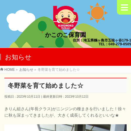
≡
かこのこ保育園
住所：埼玉県鶴ヶ島市五味ヶ谷179-
TEL：049-279-050
お知らせ
HOME
»
お知らせ
»
冬野菜を育て始めました☆
冬野菜を育て始めました☆
投稿日 : 2023年10月11日
最終更新日時 : 2023年10月12日
きりん組さん(年長クラス)がニンジンの種まきを行いました！徐々
に秋も深まってきましたが、大きく成長してくれるといいな★