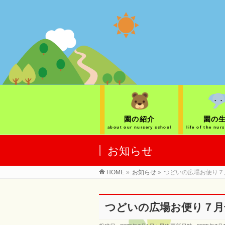
園の紹介
園の
about our nursery school
life of the nur
お知らせ
HOME
»
お知らせ
»
つどいの広場お便り７
つどいの広場お便り７月