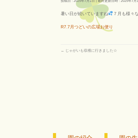
投稿日 : 2025年7月1日
最終更新日時 : 2025年7月
暑い日が続いていますね
７月も様々
R7.7月つどいの広場お便り
←
じゃがいも収穫に行きました☆
園の紹介
園の生