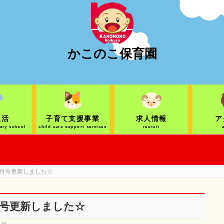
かこのこ保育園
生活
子育て支援事業
求人情報
ア
sery school
child care support services
recruit
月号更新しました☆
号更新しました☆