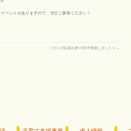
1日
なイベントがありますので、ぜひご参加ください！
つどいの広場お便り8月号更新しました☆
→
活
子育て支援事業
求人情報