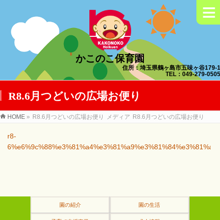
≡
かこのこ保育園
住所：埼玉県鶴ヶ島市五味ヶ谷179-
TEL：049-279-050
R8.6月つどいの広場お便り
HOME
»
R8.6月つどいの広場お便り
メディア
R8.6月つどいの広場お便り
r8-
6%e6%9c%88%e3%81%a4%e3%81%a9%e3%81%84%e3%81%ae
園の紹介
園の生活