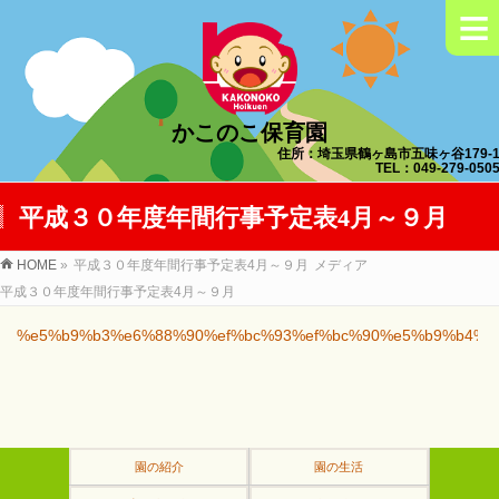
≡
かこのこ保育園
住所：埼玉県鶴ヶ島市五味ヶ谷179-
TEL：049-279-050
平成３０年度年間行事予定表4月～９月
HOME
»
平成３０年度年間行事予定表4月～９月
メディア
平成３０年度年間行事予定表4月～９月
%e5%b9%b3%e6%88%90%ef%bc%93%ef%bc%90%e5%b9%b4%e
園の紹介
園の生活