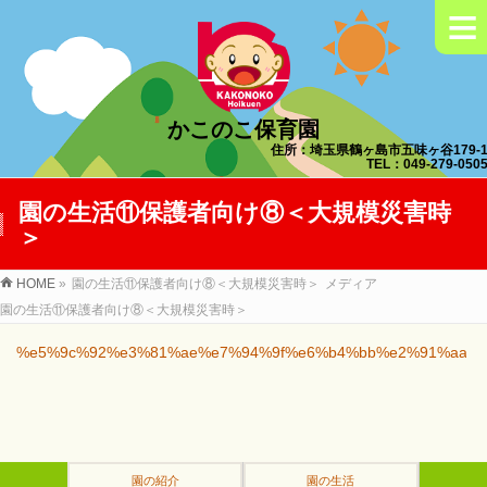
≡
かこのこ保育園
住所：埼玉県鶴ヶ島市五味ヶ谷179-
TEL：049-279-050
園の生活⑪保護者向け⑧＜大規模災害時
＞
HOME
»
園の生活⑪保護者向け⑧＜大規模災害時＞
メディア
園の生活⑪保護者向け⑧＜大規模災害時＞
%e5%9c%92%e3%81%ae%e7%94%9f%e6%b4%bb%e2%91%aa%e
園の紹介
園の生活