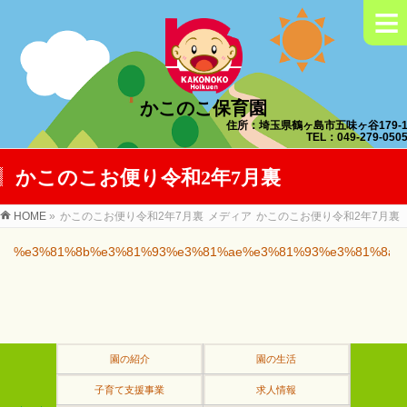
≡
かこのこ保育園
住所：埼玉県鶴ヶ島市五味ヶ谷179-
TEL：049-279-050
かこのこお便り令和2年7月裏
HOME
»
かこのこお便り令和2年7月裏
メディア
かこのこお便り令和2年7月裏
%e3%81%8b%e3%81%93%e3%81%ae%e3%81%93%e3%81%8a%
園の紹介
園の生活
子育て支援事業
求人情報