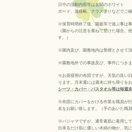
日中の活動内容等は玄関のホワイト
ボード、連絡帳、クラス便りなどでご
※保育時間終了後、園庭等で遊ぶ事は
（園からの注意を重ねて受けた場合、
す。）
※園内及び、園敷地内は禁煙とさせて
※園敷地外での事故及び、事件につき
※お昼寝用の布団ですが、天気の良い
ります。月末週には週末に持ち帰りを
シーツ・カバー・バスタオル等は毎週
※布団にカバーをかける作業を職員が
名をお願い致します。（手のあいた職
※パジャマですが、通常素肌に着用し
出来るだけ肌に優しい木綿の物か、気