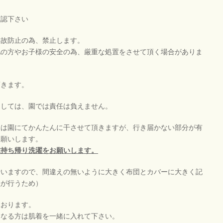
確認下さい
事故防止の為、禁止します。
他の方やお子様の安全の為、厳重な処置をさせて頂く場合がありま
頂きます。
ましては、園では責任は負えません。
日は園にてかんたんに干させて頂きますが、行き届かない部分が有
お願いします。
末持ち帰り洗濯をお願いします。
行いますので、間違えの無いように大きく布団とカバーに大きく記
員が行うため）
ております。
になる方は肌着を一緒に入れて下さい。