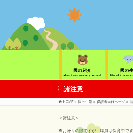
園の紹介
園の
about our nursery school
life of the nur
諸注意
HOME
»
園の生活
»
保護者向けページ
»
＜諸注意＞
※お帰りの際ですが、職員は保育中で