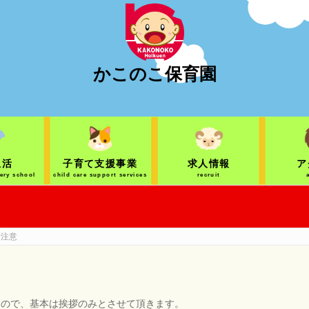
かこのこ保育園
生活
子育て支援事業
求人情報
ア
sery school
child care support services
recruit
諸注意
すので、基本は挨拶のみとさせて頂きます。